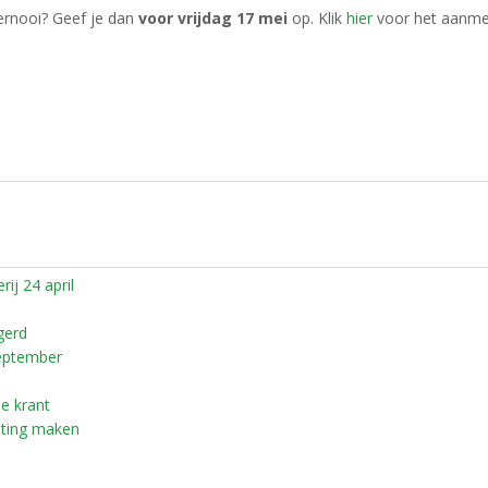
oernooi? Geef je dan
voor vrijdag 17 mei
op. Klik
hier
voor het aanme
ij 24 april
gerd
eptember
e krant
hting maken