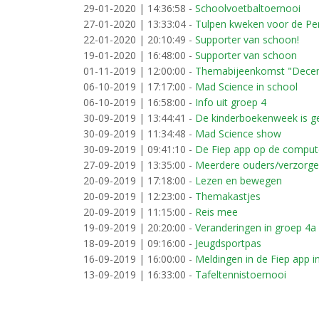
29-01-2020 | 14:36:58
-
Schoolvoetbaltoernooi
27-01-2020 | 13:33:04
-
Tulpen kweken voor de Pe
22-01-2020 | 20:10:49
-
Supporter van schoon!
19-01-2020 | 16:48:00
-
Supporter van schoon
01-11-2019 | 12:00:00
-
Themabijeenkomst "Decembe
06-10-2019 | 17:17:00
-
Mad Science in school
06-10-2019 | 16:58:00
-
Info uit groep 4
30-09-2019 | 13:44:41
-
De kinderboekenweek is ge
30-09-2019 | 11:34:48
-
Mad Science show
30-09-2019 | 09:41:10
-
De Fiep app op de comput
27-09-2019 | 13:35:00
-
Meerdere ouders/verzorger
20-09-2019 | 17:18:00
-
Lezen en bewegen
20-09-2019 | 12:23:00
-
Themakastjes
20-09-2019 | 11:15:00
-
Reis mee
19-09-2019 | 20:20:00
-
Veranderingen in groep 4a
18-09-2019 | 09:16:00
-
Jeugdsportpas
16-09-2019 | 16:00:00
-
Meldingen in de Fiep app in
13-09-2019 | 16:33:00
-
Tafeltennistoernooi