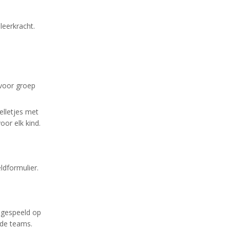
sleerkracht.
 voor groep
elletjes met
oor elk kind.
dformulier.
t gespeeld op
gde teams.