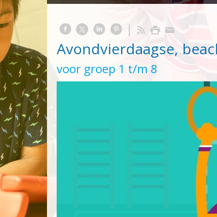
Avondvierdaagse, beac
voor groep 1 t/m 8