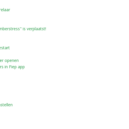
relaar
rstress" is verplaatst!
start
er openen
s in Fiep app
stellen