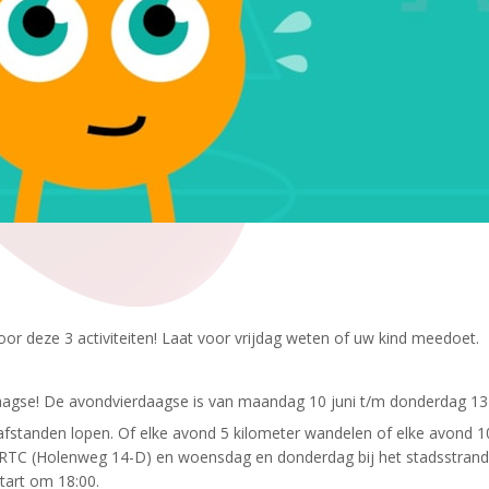
oor deze 3 activiteiten! Laat voor vrijdag weten of uw kind meedoet.
gse! De avondvierdaagse is van maandag 10 juni t/m donderdag 13 
fstanden lopen. Of elke avond 5 kilometer wandelen of elke avond 1
HRTC (Holenweg 14-D) en woensdag en donderdag bij het stadsstrand
start om 18:00.