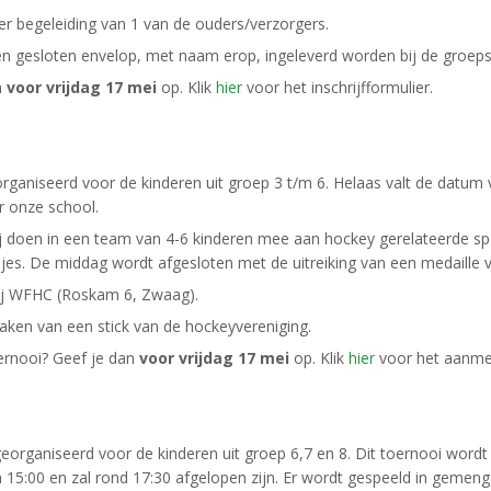
er begeleiding van 1 van de ouders/verzorgers.
n een gesloten envelop, met naam erop, ingeleverd worden bij de groep
n
voor vrijdag 17 mei
op. Klik
hier
voor het inschrijfformulier.
rganiseerd voor de kinderen uit groep 3 t/m 6. Helaas valt de datum
or onze school.
 Zij doen in een team van 4-6 kinderen mee aan hockey gerelateerde sp
jes. De middag wordt afgesloten met de uitreiking van een medaille v
bij WFHC (Roskam 6, Zwaag).
aken van een stick van de hockeyvereniging.
oernooi? Geef je dan
voor vrijdag 17 mei
op. Klik
hier
voor het aanmel
 georganiseerd voor de kinderen uit groep 6,7 en 8. Dit toernooi word
 15:00 en zal rond 17:30 afgelopen zijn. Er wordt gespeeld in gemen