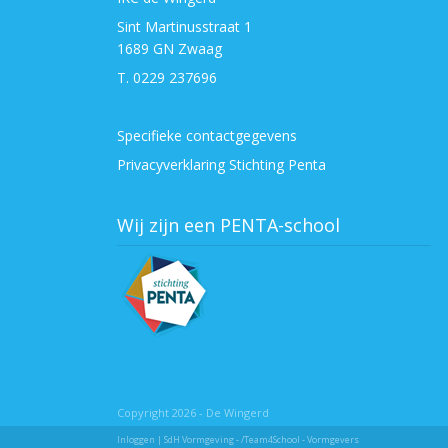
Sint Martinusstraat 1
1689 GN Zwaag
T. 0229 237696
Specifieke contactgegevens
Privacyverklaring Stichting Penta
Wij zijn een PENTA-school
Copyright 2026 - De Wingerd
Inloggen
| SdH Vormgeving -
/Team4School - Vormgevers